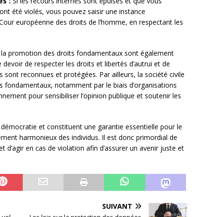
es :
Si les recours internes sont épuisés et que vous
nt été violés, vous pouvez saisir une instance
Cour européenne des droits de l’homme, en respectant les
 et la promotion des droits fondamentaux sont également
devoir de respecter les droits et libertés d’autrui et de
sont reconnues et protégées. Par ailleurs, la société civile
its fondamentaux, notamment par le biais d’organisations
ment pour sensibiliser l’opinion publique et soutenir les
émocratie et constituent une garantie essentielle pour le
ement harmonieux des individus. Il est donc primordial de
et d’agir en cas de violation afin d’assurer un avenir juste et
SUIVANT
 vol
Les lois sur la protection des données