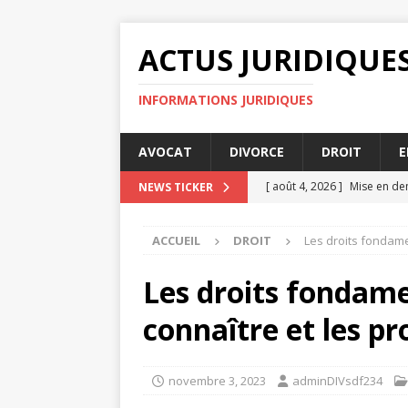
ACTUS JURIDIQUE
INFORMATIONS JURIDIQUES
AVOCAT
DIVORCE
DROIT
E
[ août 4, 2026 ]
Mise en de
NEWS TICKER
[ août 3, 2026 ]
Comment le 
ACCUEIL
DROIT
Les droits fondame
ENTREPRISE
[ août 3, 2026 ]
Audience de
Les droits fondame
[ juillet 31, 2026 ]
Comment 
connaître et les pr
[ août 6, 2026 ]
Succession
novembre 3, 2023
adminDIVsdf234