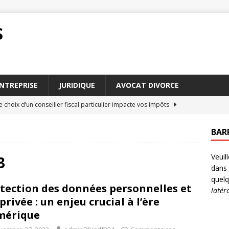
S
NTREPRISE
JURIDIQUE
AVOCAT DIVORCE
choix d’un conseiller fiscal particulier impacte vos impôts
BAR
 mise en état : erreurs fréquentes à éviter
DROIT
Veuil
obtenir des dommages et intérêts en cas de préjudice
DROIT
3
dans 
tères influencent le barème pension alimentaire en 2026
quelq
tection des données personnelles et
latér
 privée : un enjeu crucial à l’ère
meure : comment rédiger une lettre efficace
DROIT
mérique