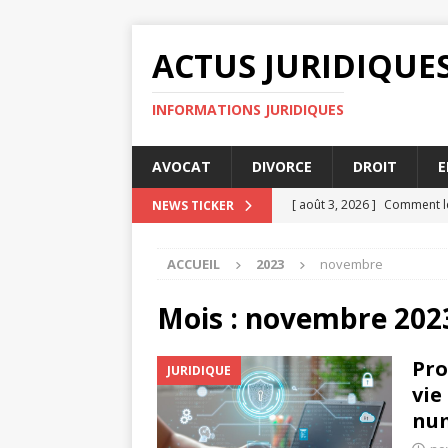
ACTUS JURIDIQUE
INFORMATIONS JURIDIQUES
AVOCAT
DIVORCE
DROIT
E
[ août 3, 2026 ]
Comment le 
NEWS TICKER
ENTREPRISE
ACCUEIL
2023
novembre
[ août 3, 2026 ]
Audience de
[ juillet 31, 2026 ]
Comment 
Mois :
novembre 202
[ juillet 30, 2026 ]
Quels cri
Pro
JURIDIQUE
DIVORCE
vie
[ août 4, 2026 ]
Mise en de
nu