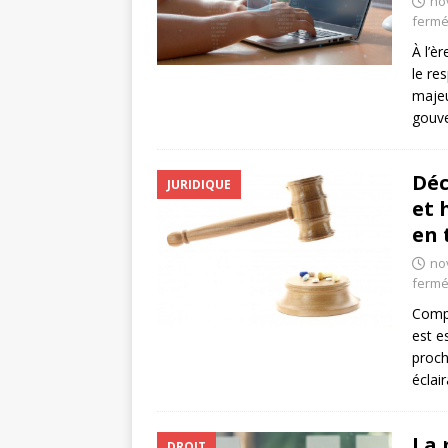
no
ferm
À l’è
le re
majeu
gouve
Déc
JURIDIQUE
et 
en 
no
ferm
Compr
est e
proch
éclai
La 
DROIT