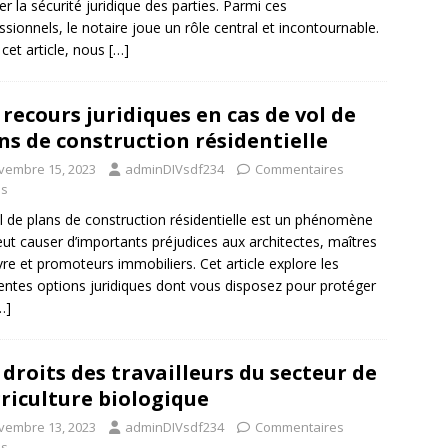
er la sécurité juridique des parties. Parmi ces
ssionnels, le notaire joue un rôle central et incontournable.
cet article, nous
[…]
 recours juridiques en cas de vol de
ns de construction résidentielle
vembre 15, 2023
adminDIVsdf234
Commentaires
és
l de plans de construction résidentielle est un phénomène
eut causer d’importants préjudices aux architectes, maîtres
re et promoteurs immobiliers. Cet article explore les
rentes options juridiques dont vous disposez pour protéger
…]
 droits des travailleurs du secteur de
griculture biologique
vembre 13, 2023
adminDIVsdf234
Commentaires
és