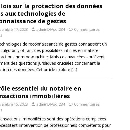
 lois sur la protection des données
es aux technologies de
onnaissance de gestes
vembre 17, 2023
adminDIVsdf234
Commentaires
és
echnologies de reconnaissance de gestes connaissent un
 fulgurant, offrant des possibilités infinies en matière
eractions homme-machine. Mais ces avancées soulèvent
ment des questions juridiques cruciales concernant la
ction des données. Cet article explore
[…]
rôle essentiel du notaire en
nsactions immobilières
vembre 15, 2023
adminDIVsdf234
Commentaires
és
ransactions immobilières sont des opérations complexes
écessitent l’intervention de professionnels compétents pour