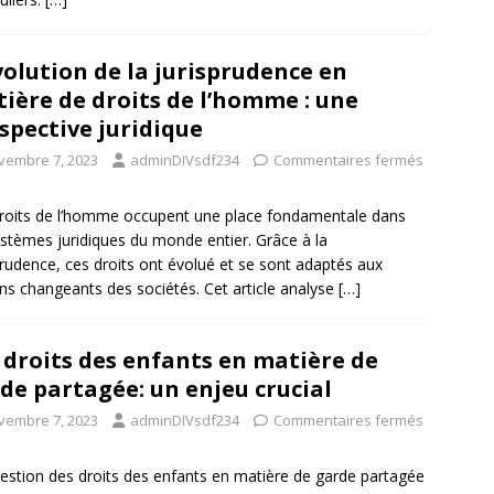
volution de la jurisprudence en
ière de droits de l’homme : une
spective juridique
vembre 7, 2023
adminDIVsdf234
Commentaires fermés
roits de l’homme occupent une place fondamentale dans
ystèmes juridiques du monde entier. Grâce à la
prudence, ces droits ont évolué et se sont adaptés aux
ns changeants des sociétés. Cet article analyse
[…]
 droits des enfants en matière de
de partagée: un enjeu crucial
vembre 7, 2023
adminDIVsdf234
Commentaires fermés
estion des droits des enfants en matière de garde partagée