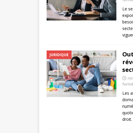
Le se
expon
besoi
secte
vigue
Out
JURIDIQUE
rév
sec
no
ferm
Les a
domai
numér
quoti
droi