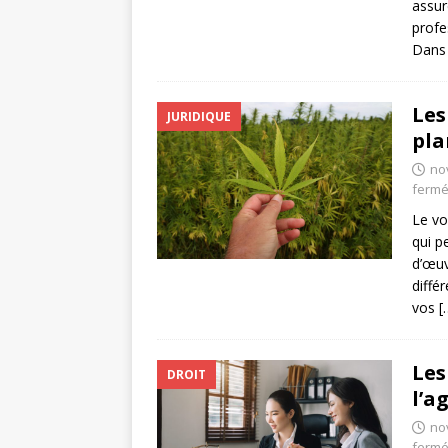
assur
profe
Dans 
Les
JURIDIQUE
pla
no
ferm
Le vo
qui p
d’œuv
diffé
vos
[
Les
DROIT
l’a
no
ferm