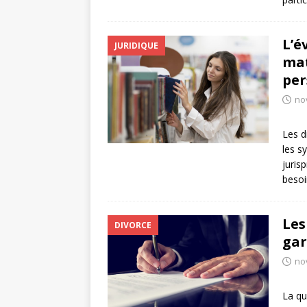
L’é
JURIDIQUE
mat
per
no
Les d
les s
juris
besoi
Les
DIVORCE
gar
no
La qu