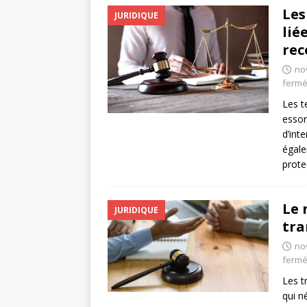
Les
JURIDIQUE
lié
rec
no
ferm
Les t
essor
d’int
égale
prote
Le 
JURIDIQUE
tra
no
ferm
Les t
qui n