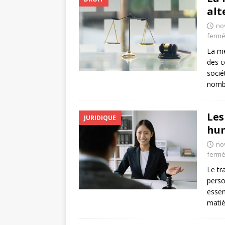
alt
no
ferm
La mé
des c
socié
nomb
Les
JURIDIQUE
hum
no
ferm
Le tr
perso
essen
matiè