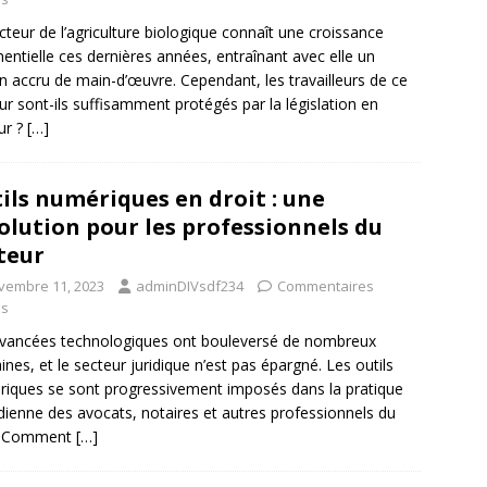
cteur de l’agriculture biologique connaît une croissance
entielle ces dernières années, entraînant avec elle un
n accru de main-d’œuvre. Cependant, les travailleurs de ce
ur sont-ils suffisamment protégés par la législation en
ur ?
[…]
ils numériques en droit : une
olution pour les professionnels du
teur
vembre 11, 2023
adminDIVsdf234
Commentaires
és
vancées technologiques ont bouleversé de nombreux
nes, et le secteur juridique n’est pas épargné. Les outils
iques se sont progressivement imposés dans la pratique
dienne des avocats, notaires et autres professionnels du
t. Comment
[…]