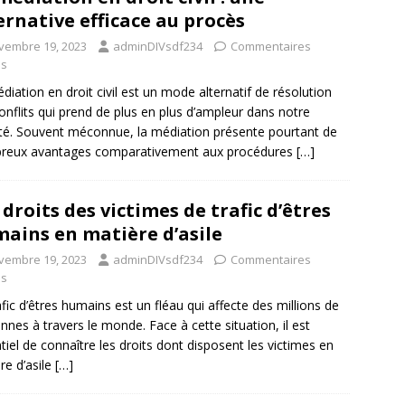
ernative efficace au procès
vembre 19, 2023
adminDIVsdf234
Commentaires
és
diation en droit civil est un mode alternatif de résolution
onflits qui prend de plus en plus d’ampleur dans notre
té. Souvent méconnue, la médiation présente pourtant de
reux avantages comparativement aux procédures
[…]
 droits des victimes de trafic d’êtres
ains en matière d’asile
vembre 19, 2023
adminDIVsdf234
Commentaires
és
afic d’êtres humains est un fléau qui affecte des millions de
nnes à travers le monde. Face à cette situation, il est
tiel de connaître les droits dont disposent les victimes en
re d’asile
[…]