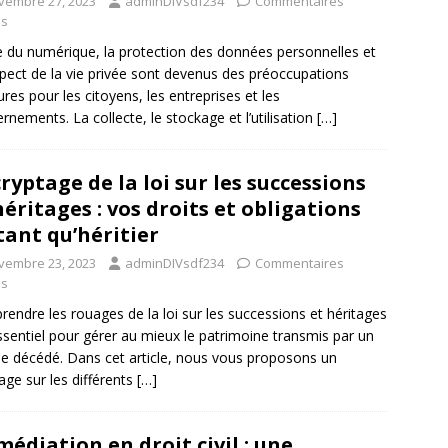
vembre 27, 2023
adminDIVsdf234
Commentaires
és
re du numérique, la protection des données personnelles et
spect de la vie privée sont devenus des préoccupations
res pour les citoyens, les entreprises et les
rnements. La collecte, le stockage et l’utilisation
[…]
ryptage de la loi sur les successions
héritages : vos droits et obligations
tant qu’héritier
vembre 23, 2023
adminDIVsdf234
Commentaires
és
endre les rouages de la loi sur les successions et héritages
ssentiel pour gérer au mieux le patrimoine transmis par un
e décédé. Dans cet article, nous vous proposons un
rage sur les différents
[…]
médiation en droit civil : une