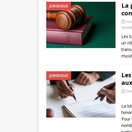
La 
JURIDIQUE
con
no
ferm
Les l
un rôl
transa
musée
Les
JURIDIQUE
aux
no
La lu
l’env
Pour 
nombr
partic