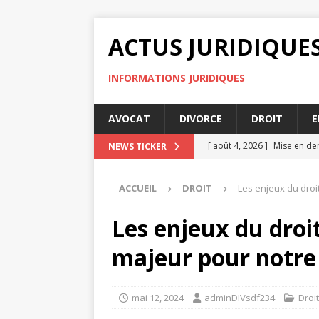
ACTUS JURIDIQUE
INFORMATIONS JURIDIQUES
AVOCAT
DIVORCE
DROIT
E
[ août 4, 2026 ]
Mise en de
NEWS TICKER
[ août 3, 2026 ]
Comment le 
ACCUEIL
DROIT
Les enjeux du droit
ENTREPRISE
[ août 3, 2026 ]
Audience de
Les enjeux du droit
[ juillet 31, 2026 ]
Comment 
majeur pour notre 
[ août 6, 2026 ]
Succession
mai 12, 2024
adminDIVsdf234
Droit