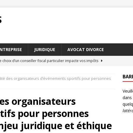
S
NTREPRISE
JURIDIQUE
AVOCAT DIVORCE
choix d’un conseiller fiscal particulier impacte vos impôts
BAR
lité des organisateurs d’événements sportifs pour personnes
 mise en état : erreurs fréquentes à éviter
DROIT
Veuil
obtenir des dommages et intérêts en cas de préjudice
DROIT
des organisateurs
dans 
tères influencent le barème pension alimentaire en 2026
quelq
tifs pour personnes
latér
meure : comment rédiger une lettre efficace
DROIT
njeu juridique et éthique