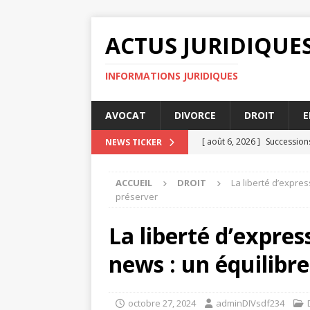
ACTUS JURIDIQUE
INFORMATIONS JURIDIQUES
AVOCAT
DIVORCE
DROIT
E
[ août 6, 2026 ]
Succession
NEWS TICKER
[ août 4, 2026 ]
Mise en de
ACCUEIL
DROIT
La liberté d’expres
[ août 3, 2026 ]
Comment le 
préserver
ENTREPRISE
La liberté d’expres
[ août 3, 2026 ]
Audience de
news : un équilibre
[ août 8, 2026 ]
Comprendre
octobre 27, 2024
adminDIVsdf234