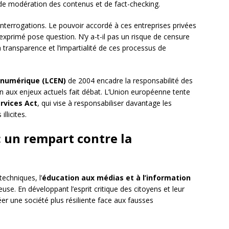
de modération des contenus et de fact-checking.
interrogations. Le pouvoir accordé à ces entreprises privées
 exprimé pose question. N’y a-t-il pas un risque de censure
 transparence et l’impartialité de ces processus de
e numérique (LCEN)
de 2004 encadre la responsabilité des
 aux enjeux actuels fait débat. L’Union européenne tente
ervices Act
, qui vise à responsabiliser davantage les
llicites.
: un rempart contre la
echniques, l’
éducation aux médias et à l’information
e. En développant l’esprit critique des citoyens et leur
réer une société plus résiliente face aux fausses