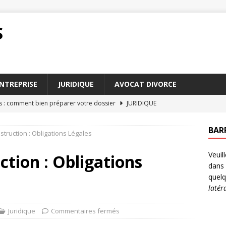
S
NTREPRISE
JURIDIQUE
AVOCAT DIVORCE
s : comment bien préparer votre dossier
JURIDIQUE
meure : comment rédiger une lettre efficace
DROIT
BAR
nstruction : Obligations Légales
choix d’un conseiller fiscal particulier impacte vos impôts
Veuil
ction : Obligations
dans 
 mise en état : erreurs fréquentes à éviter
DROIT
quelq
latér
 le jugement et ses implications sur votre cas
DROIT
Juridique
Commentaires fermés