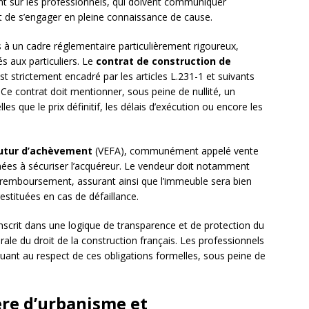
t sur les professionnels, qui doivent communiquer
t de s’engager en pleine connaissance de cause.
à un cadre réglementaire particulièrement rigoureux,
s aux particuliers. Le
contrat de construction de
t strictement encadré par les articles L.231-1 et suivants
 Ce contrat doit mentionner, sous peine de nullité, un
es que le prix définitif, les délais d’exécution ou encore les
futur d’achèvement
(VEFA), communément appelé vente
inées à sécuriser l’acquéreur. Le vendeur doit notamment
remboursement, assurant ainsi que l’immeuble sera bien
stituées en cas de défaillance.
inscrit dans une logique de transparence et de protection du
ale du droit de la construction français. Les professionnels
quant au respect de ces obligations formelles, sous peine de
ère d’urbanisme et