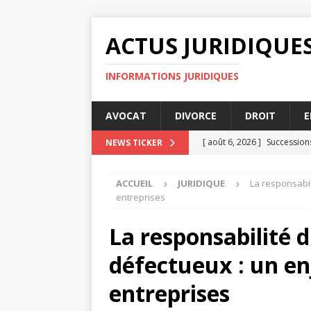
ACTUS JURIDIQUE
INFORMATIONS JURIDIQUES
AVOCAT
DIVORCE
DROIT
E
[ août 6, 2026 ]
Succession
NEWS TICKER
[ août 4, 2026 ]
Mise en de
ACCUEIL
JURIDIQUE
La responsabil
[ août 3, 2026 ]
Comment le 
entreprises
ENTREPRISE
La responsabilité d
[ août 3, 2026 ]
Audience de
défectueux : un en
[ août 8, 2026 ]
Comprendre
entreprises