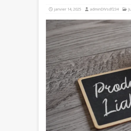
janvier 14, 2025
adminDIVsdf234
J